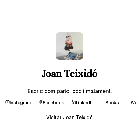
Joan Teixidó
Escric com parlo: poc i malament.
Instagram
Facebook
LinkedIn
Books
Web
Visitar Joan Teixidó