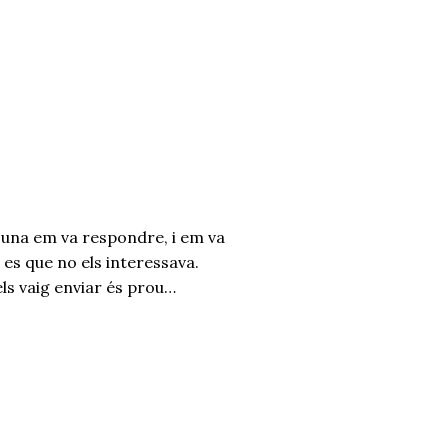
s una em va respondre, i em va
 es que no els interessava.
 els vaig enviar és prou
res, perquè si no dona no dona.