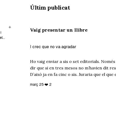
Últim publicat
Vaig presentar un llibre
i
els
I crec que no va agradar
Ho vaig enviar a sis o set editorials. Nomé
dir que si en tres mesos no m’havien dit res
D’això ja en fa cinc o sis. Juraria que el que
publicable, però es veu que no. I no passa 
març 25
·
❤️ 2
També és…