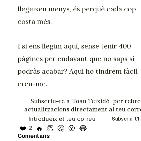
llegeixen menys, és perquè cada cop
costa més.
I si ens llegim aquí, sense tenir 400
pàgines per endavant que no saps si
podràs acabar? Aquí ho tindrem fàcil,
creu-me.
Subscriu-te a "Joan Teixidó" per rebre
actualitzacions directament al teu corr
Subscriu-t'h
❤️
🔥
👏
🤔
😮
😂
2
Comentaris