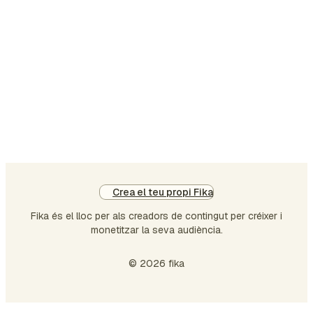
endavant. Perquè no?
Crea el teu propi Fika
Fika és el lloc per als creadors de contingut per créixer i
monetitzar la seva audiència.
© 2026 fika