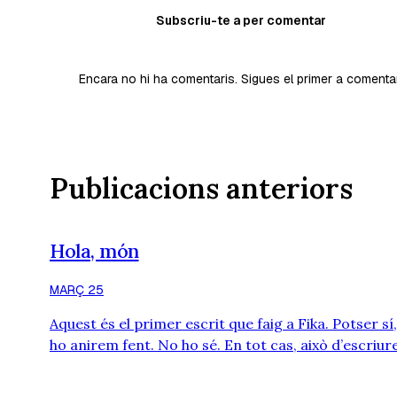
Subscriu-te a per comentar
Encara no hi ha comentaris. Sigues el primer a comenta
Publicacions anteriors
Hola, món
MARÇ 25
Aquest és el primer escrit que faig a Fika. Potser sí
ho anirem fent. No ho sé. En tot cas, això d’escriur
se’m dona malament. Tampoc bé del tot, però cre
tinc alguna cosa a dir. I si hi ha un espai on es pugui 