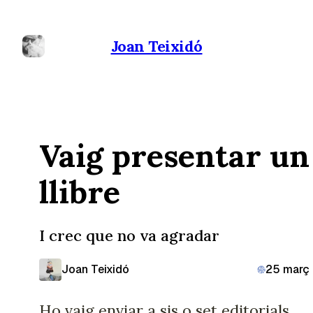
Joan Teixidó
Vaig presentar un
llibre
I crec que no va agradar
Joan Teixidó
25 març
Ho vaig enviar a sis o set editorials.