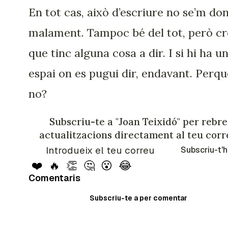
En tot cas, això d’escriure no se’m do
malament. Tampoc bé del tot, però c
que tinc alguna cosa a dir. I si hi ha u
espai on es pugui dir, endavant. Perqu
no?
Subscriu-te a "Joan Teixidó" per rebre
actualitzacions directament al teu corr
Subscriu-t'h
❤️
🔥
👏
🤔
😮
😂
Comentaris
Subscriu-te a per comentar