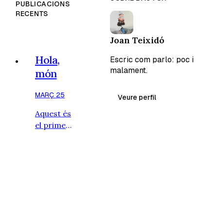
PUBLICACIONS
veu que no. I no passa res, perquè si
RECENTS
no dona no dona. També és cert que
en aquest món dels llibres sembla
Joan Teixidó
que hi ha més escriptors que
lectors. Els primers creuen…
Hola,
Escric com parlo: poc i
malament.
món
MARÇ 25
Veure perfil
Aquest és
el primer
escrit que
faig a Fika.
Potser sí,
que ho
anirem
fent. No
ho sé. En