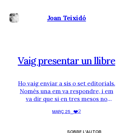
Joan Teixidó
Vaig presentar un llibre
Ho vaig enviar a sis o set editorials.
Només una em va respondre, i em
va dir que si en tres mesos no
m’havien dit res es que no els
❤️
2
MARÇ 25
⎯
interessava. D’això ja en fa cinc o
sis. Juraria que el que els vaig
enviar és prou publicable, però es
SOBRE L'AUTOR